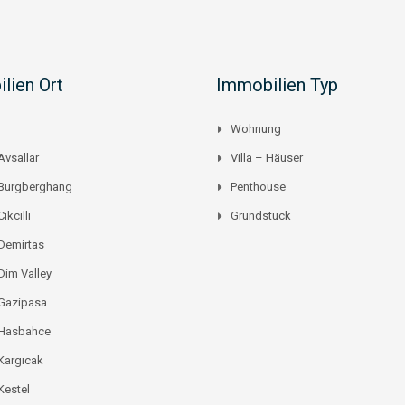
lien Ort
Immobilien Typ
Wohnung
Avsallar
Villa – Häuser
 Burgberghang
Penthouse
ikcilli
Grundstück
Demirtas
Dim Valley
 Gazipasa
 Hasbahce
Kargıcak
Kestel