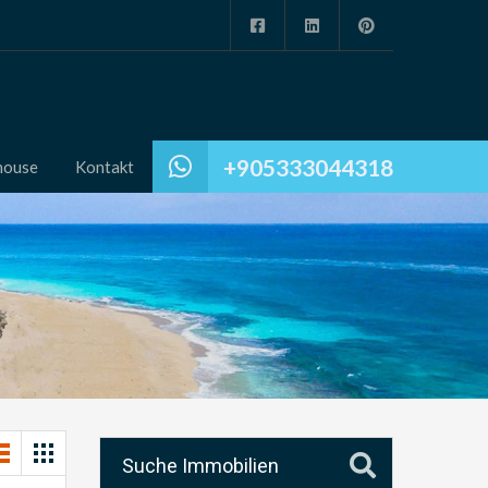
+905333044318
house
Kontakt
Suche Immobilien