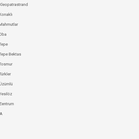
Kleopatrastrand
Konaklı
 Mahmutlar
 Oba
Tepe
Tepe Bektas
 Tosmur
Türkler
 Üzümlü
Yesilöz
Zentrum
YA