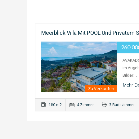
Meerblick Villa Mit POOL Und Privatem 
260,0
AVAKADO
im Angeb
Bilder…
Mehr De
Zu Verkaufen
180 m2
4 Zimmer
3 Badezimmer