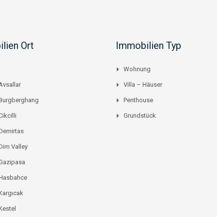
lien Ort
Immobilien Typ
Wohnung
Avsallar
Villa – Häuser
 Burgberghang
Penthouse
ikcilli
Grundstück
Demirtas
Dim Valley
 Gazipasa
 Hasbahce
Kargıcak
Kestel