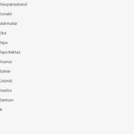
Kleopatrastrand
Konaklı
 Mahmutlar
 Oba
Tepe
Tepe Bektas
 Tosmur
Türkler
 Üzümlü
Yesilöz
Zentrum
YA