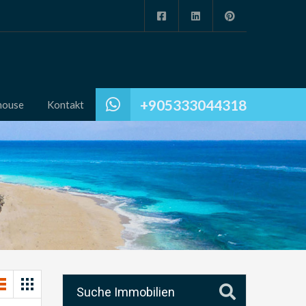
+905333044318
house
Kontakt
Suche Immobilien