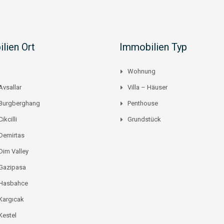
lien Ort
Immobilien Typ
Wohnung
Avsallar
Villa – Häuser
 Burgberghang
Penthouse
ikcilli
Grundstück
Demirtas
Dim Valley
 Gazipasa
 Hasbahce
Kargıcak
Kestel