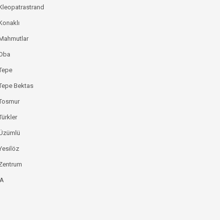
Kleopatrastrand
Konaklı
 Mahmutlar
 Oba
Tepe
Tepe Bektas
 Tosmur
Türkler
 Üzümlü
Yesilöz
Zentrum
YA