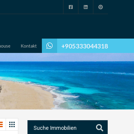
+905333044318
house
Kontakt
Suche Immobilien