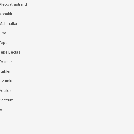
Kleopatrastrand
Konaklı
 Mahmutlar
 Oba
Tepe
Tepe Bektas
 Tosmur
Türkler
 Üzümlü
Yesilöz
Zentrum
YA