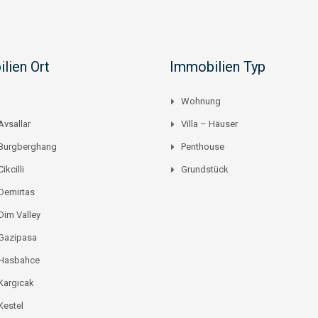
lien Ort
Immobilien Typ
Wohnung
Avsallar
Villa – Häuser
 Burgberghang
Penthouse
ikcilli
Grundstück
Demirtas
Dim Valley
 Gazipasa
 Hasbahce
Kargıcak
Kestel