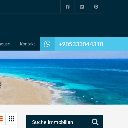
+905333044318
house
Kontakt
Suche Immobilien