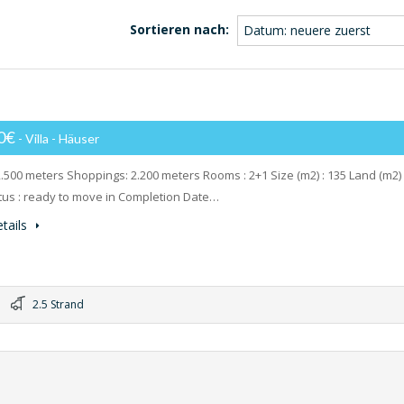
Sortieren nach:
Datum: neuere zuerst
00€
- Villa - Häuser
2.500 meters Shoppings: 2.200 meters Rooms : 2+1 Size (m2) : 135 Land (m2) 
tus : ready to move in Completion Date…
tails
2.5 Strand