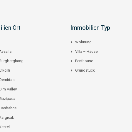
lien Ort
Immobilien Typ
Wohnung
Avsallar
Villa – Häuser
 Burgberghang
Penthouse
ikcilli
Grundstück
Demirtas
Dim Valley
 Gazipasa
 Hasbahce
Kargıcak
Kestel