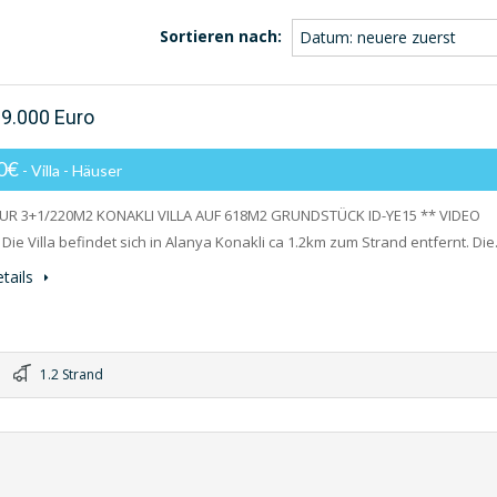
Sortieren nach:
Datum: neuere zuerst
99.000 Euro
00€
- Villa - Häuser
EUR 3+1/220M2 KONAKLI VILLA AUF 618M2 GRUNDSTÜCK ID-YE15 ** VIDEO
 Die Villa befindet sich in Alanya Konakli ca 1.2km zum Strand entfernt. Di
tails
1.2 Strand