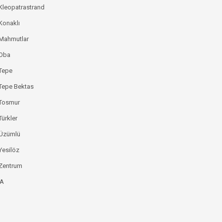
Kleopatrastrand
Konaklı
 Mahmutlar
 Oba
Tepe
Tepe Bektas
 Tosmur
Türkler
 Üzümlü
Yesilöz
Zentrum
YA