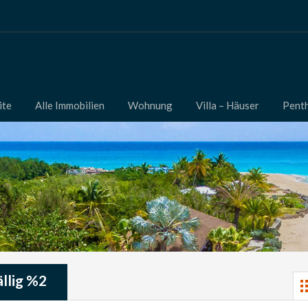
ite
Alle Immobilien
Wohnung
Villa – Häuser
Pent
llig %2