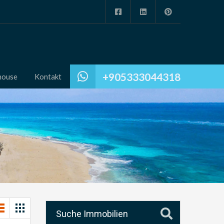
+905333044318
house
Kontakt
Suche Immobilien