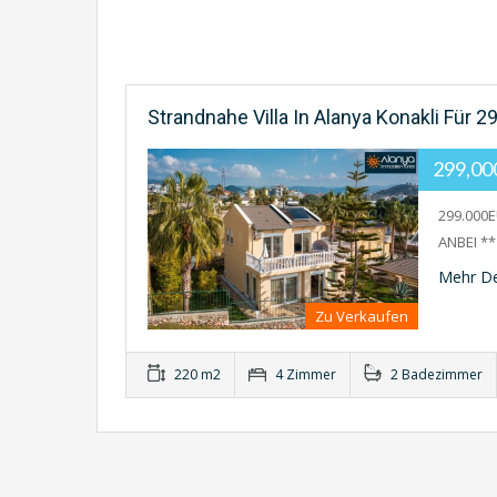
Strandnahe Villa In Alanya Konakli Für 2
299,0
299.000
ANBEI **
Mehr De
Zu Verkaufen
220 m2
4 Zimmer
2 Badezimmer