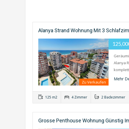
Alanya Strand Wohnung Mit 3 Schlafzim
125,0
Geräumig
Alanya R
komplet
Mehr De
Zu Verkaufen
125 m2
4 Zimmer
2 Badezimmer
Grosse Penthouse Wohnung Günstig I