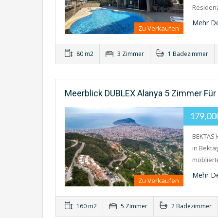
Residenz
Mehr De
Zu Verkaufen
80 m2
3 Zimmer
1 Badezimmer
Meerblick DUBLEX Alanya 5 Zimmer Für
179,0
BEKTAS 
in Bekta
möblier
Mehr De
Zu Verkaufen
160 m2
5 Zimmer
2 Badezimmer