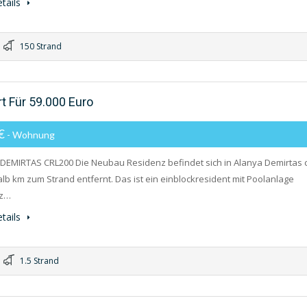
tails
150 Strand
 Für 59.000 Euro
0€
- Wohnung
 DEMIRTAS CRL200 Die Neubau Residenz befindet sich in Alanya Demirtas 
lb km zum Strand entfernt. Das ist ein einblockresident mit Poolanlage
tz…
tails
1.5 Strand