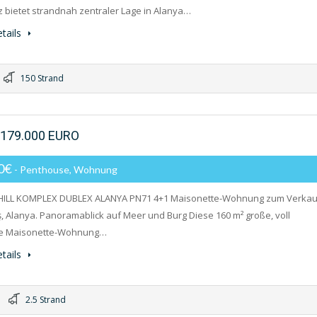
 bietet strandnah zentraler Lage in Alanya…
tails
150 Strand
 179.000 EURO
00€
- Penthouse, Wohnung
HILL KOMPLEX DUBLEX ALANYA PN71 4+1 Maisonette-Wohnung zum Verkau
ş, Alanya. Panoramablick auf Meer und Burg Diese 160 m² große, voll
te Maisonette-Wohnung…
tails
2.5 Strand