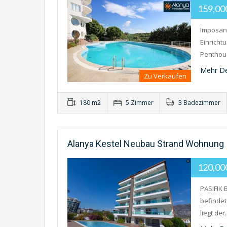
159,0
Imposant
Einricht
Penthous
Mehr De
Zu Verkaufen
180 m2
5 Zimmer
3 Badezimmer
Alanya Kestel Neubau Strand Wohnung I
120,0
PASIFIK
befindet
liegt de