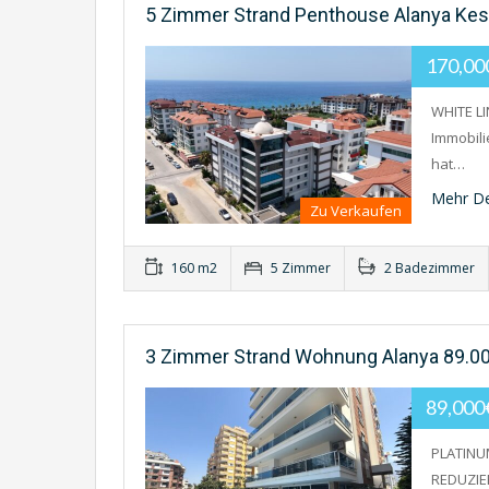
5 Zimmer Strand Penthouse Alanya Kest
170,0
WHITE L
Immobili
hat…
Mehr De
Zu Verkaufen
160 m2
5 Zimmer
2 Badezimmer
3 Zimmer Strand Wohnung Alanya 89.00
89,00
PLATINU
REDUZIE