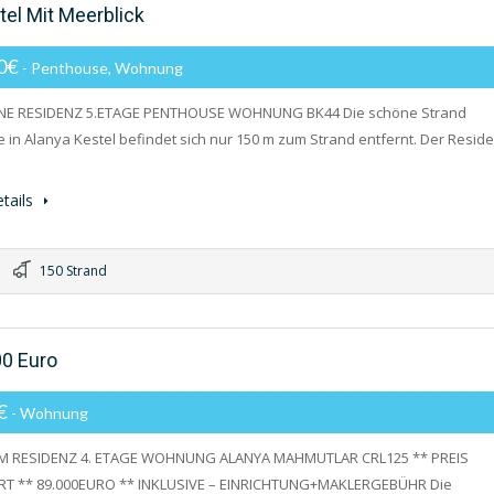
el Mit Meerblick
00€
- Penthouse, Wohnung
INE RESIDENZ 5.ETAGE PENTHOUSE WOHNUNG BK44 Die schöne Strand
e in Alanya Kestel befindet sich nur 150 m zum Strand entfernt. Der Resid
tails
150 Strand
0 Euro
0€
- Wohnung
M RESIDENZ 4. ETAGE WOHNUNG ALANYA MAHMUTLAR CRL125 ** PREIS
RT ** 89.000EURO ** INKLUSIVE – EINRICHTUNG+MAKLERGEBÜHR Die