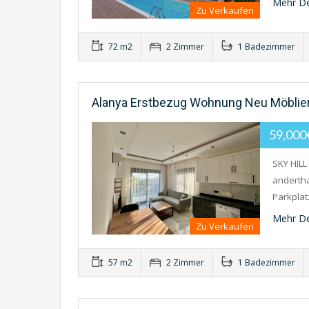
Mehr De
Zu Verkaufen
72 m2
2 Zimmer
1 Badezimmer
Alanya Erstbezug Wohnung Neu Möbliert
59,00
SKY HILL
andertha
Parkpla
Mehr De
Zu Verkaufen
57 m2
2 Zimmer
1 Badezimmer