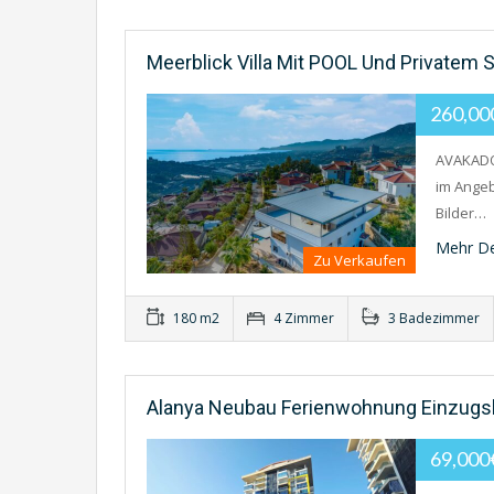
Meerblick Villa Mit POOL Und Privatem 
260,0
AVAKADO
im Angeb
Bilder…
Mehr De
Zu Verkaufen
180 m2
4 Zimmer
3 Badezimmer
Alanya Neubau Ferienwohnung Einzugsb
69,00