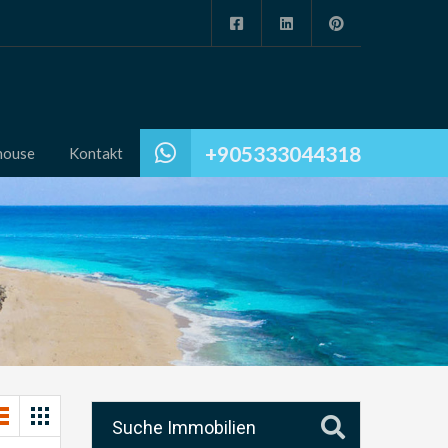
+905333044318
house
Kontakt
Suche Immobilien