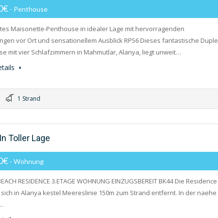
00€
- Penthouse
es Maisonette-Penthouse in idealer Lage mit hervorragenden
ungen vor Ort und sensationellem Ausblick RP56 Dieses fantastische Duple
e mit vier Schlafzimmern in Mahmutlar, Alanya, liegt unweit…
tails
1 Strand
n Toller Lage
00€
- Wohnung
 BEACH RESIDENCE 3.ETAGE WOHNUNG EINZUGSBEREIT BK44 Die Residence 
 sich in Alanya kestel Meereslinie 150m zum Strand entfernt. In der naehe
r…