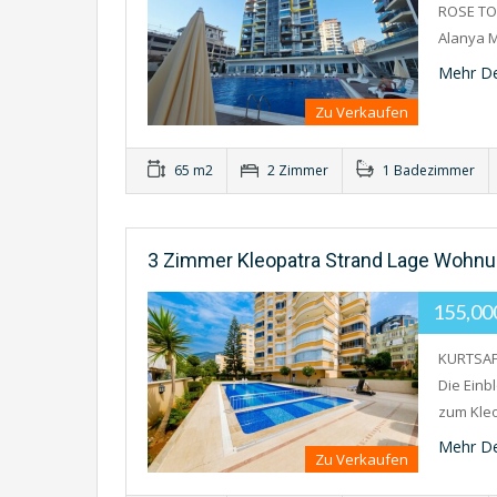
ROSE TO
Alanya M
Mehr De
Zu Verkaufen
65 m2
2 Zimmer
1 Badezimmer
3 Zimmer Kleopatra Strand Lage Wohnu
155,0
KURTSAF
Die Einb
zum Kleo
Mehr De
Zu Verkaufen