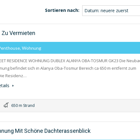
Sortieren nach:
Datum: neuere zuerst
 Zu Vermieten
 Penthouse, Wohnung
REET RESIDENCE WOHNUNG DUBLEX ALANYA OBA-TOSMUR GK23 Die Neuba
ung befindet sich in Alanya Oba-Tosmur Bereich ca 650 m entfernt zum
Die Residenz…
tails
650 m Strand
hnung Mit Schöne Dachterassenblick