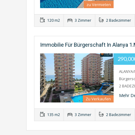
zu Vermieten
120 m2
3 Zimmer
2 Badezimmer
Immobilie Für Bürgerschaft In Alanya 1.
290,0
ALANYA/
Bürgers
2 BADEZ
Mehr De
Zu Verkaufen
135 m2
3 Zimmer
2 Badezimmer