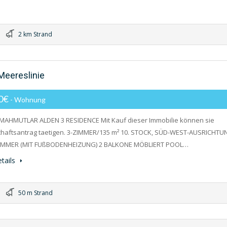
2 km Strand
Meereslinie
00€
- Wohnung
MAHMUTLAR ALDEN 3 RESIDENCE Mit Kauf dieser Immobilie können sie
chaftsantrag taetigen. 3-ZIMMER/135 m² 10. STOCK, SÜD-WEST-AUSRICHTU
IMMER (MIT FUßBODENHEIZUNG) 2 BALKONE MÖBLIERT POOL…
tails
50 m Strand