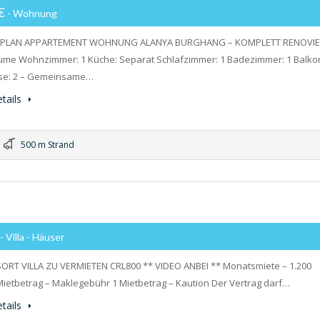
0€
- Wohnung
APLAN APPARTEMENT WOHNUNG ALANYA BURGHANG – KOMPLETT RENOVIE
me Wohnzimmer: 1 Küche: Separat Schlafzimmer: 1 Badezimmer: 1 Balko
sse: 2 – Gemeinsame…
tails
500 m Strand
- Villa - Häuser
ORT VILLA ZU VERMIETEN CRL800 ** VIDEO ANBEI ** Monatsmiete – 1.200
ietbetrag – Maklegebühr 1 Mietbetrag – Kaution Der Vertrag darf…
tails