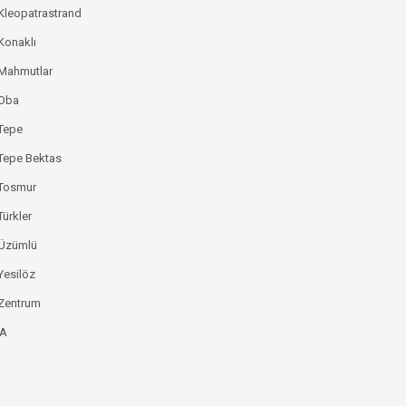
Kleopatrastrand
Konaklı
 Mahmutlar
 Oba
Tepe
Tepe Bektas
 Tosmur
Türkler
 Üzümlü
Yesilöz
Zentrum
YA