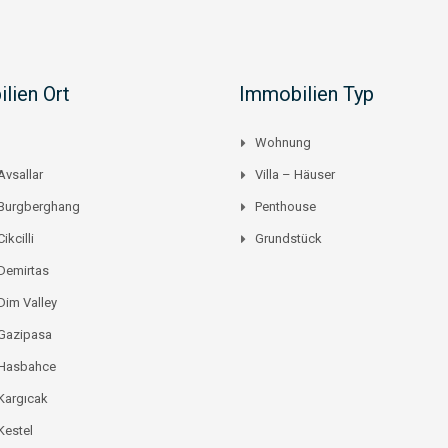
lien Ort
Immobilien Typ
Wohnung
Avsallar
Villa – Häuser
 Burgberghang
Penthouse
ikcilli
Grundstück
Demirtas
Dim Valley
 Gazipasa
 Hasbahce
Kargıcak
Kestel