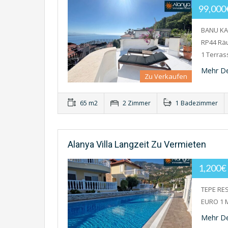
99,00
BANU K
RP44 Räu
1 Terra
Mehr De
Zu Verkaufen
65 m2
2 Zimmer
1 Badezimmer
Alanya Villa Langzeit Zu Vermieten
1,200€
TEPE RES
EURO 1 M
Mehr De