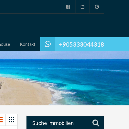
+905333044318
house
Kontakt
Suche Immobilien