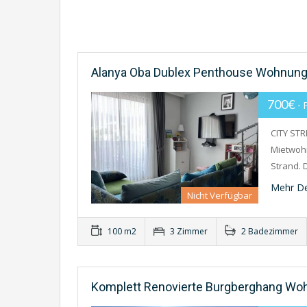
Alanya Oba Dublex Penthouse Wohnung
700€
-
CITY ST
Mietwohn
Strand. 
Mehr De
Nicht Verfügbar
100 m2
3 Zimmer
2 Badezimmer
Komplett Renovierte Burgberghang Wo