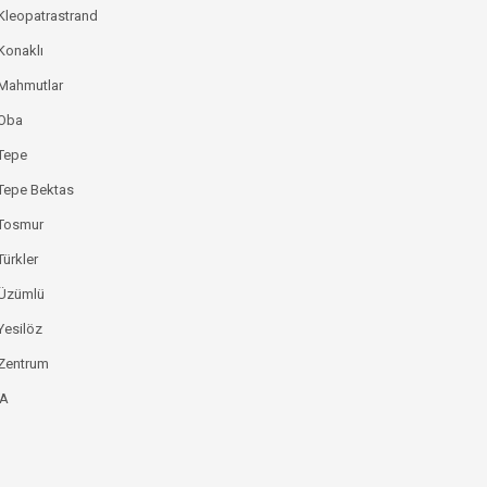
Kleopatrastrand
Konaklı
 Mahmutlar
 Oba
Tepe
Tepe Bektas
 Tosmur
Türkler
 Üzümlü
Yesilöz
Zentrum
YA