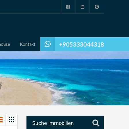
+905333044318
house
Kontakt
Suche Immobilien