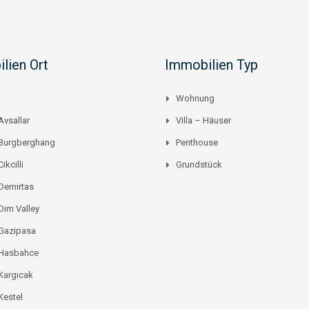
lien Ort
Immobilien Typ
Wohnung
Avsallar
Villa – Häuser
 Burgberghang
Penthouse
ikcilli
Grundstück
Demirtas
Dim Valley
 Gazipasa
 Hasbahce
Kargıcak
Kestel