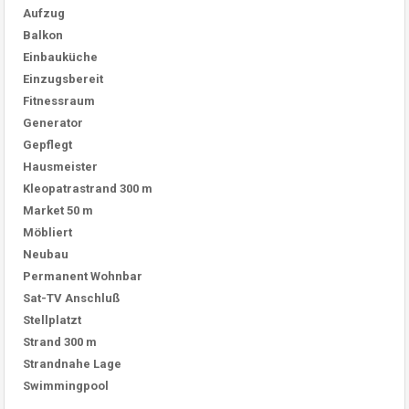
Aufzug
Balkon
Einbauküche
Einzugsbereit
Fitnessraum
Generator
Gepflegt
Hausmeister
Kleopatrastrand 300 m
Market 50 m
Möbliert
Neubau
Permanent Wohnbar
Sat-TV Anschluß
Stellplatzt
Strand 300 m
Strandnahe Lage
Swimmingpool