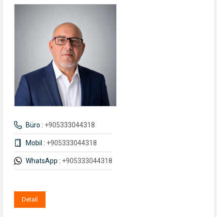
Büro :
+905333044318
Mobil :
+905333044318
WhatsApp :
+905333044318
Detail