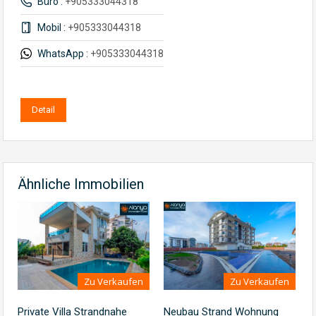
Büro :
+905333044318
Mobil :
+905333044318
WhatsApp :
+905333044318
Detail
Ähnliche Immobilien
Zu Verkaufen
Zu Verkaufen
Private Villa Strandnahe
Neubau Strand Wohnung