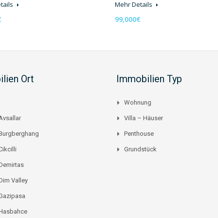
tails
Mehr Details
€
99,000€
lien Ort
Immobilien Typ
Wohnung
Avsallar
Villa – Häuser
 Burgberghang
Penthouse
ikcilli
Grundstück
Demirtas
Dim Valley
 Gazipasa
 Hasbahce