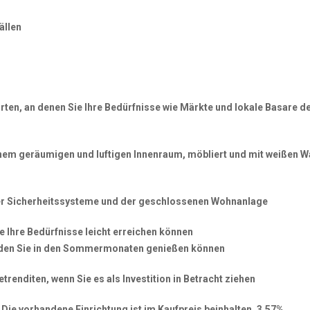
ällen
rten, an denen Sie Ihre Bedürfnisse wie Märkte und lokale Basare 
nem geräumigen und luftigen Innenraum, möbliert und mit weißen W
iner Sicherheitssysteme und der geschlossenen Wohnanlage
le Ihre Bedürfnisse leicht erreichen können
 den Sie in den Sommermonaten genießen können
trenditen, wenn Sie es als Investition in Betracht ziehen
 Die vorhandene Einrichtung ist im Kaufpreis beinhalten. 3.57%