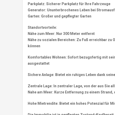
Parkplatz: Sicherer Parkplatz für Ihre Fahrzeuge
Generator: Ununterbrochenes Leben bei Stromausf
Garten: Großer und gepflegter Garten
Standortvorteile:
Nähe zum Meer: Nur 300 Meter entfernt
Nähe zu sozialen Bereichen: Zu Fuß erreichbar zu O
können
Komfortables Wohnen: Sofort bezugsfertig mit sei
ausgestattet
Sichere Anlage: Bietet ein ruhiges Leben dank se
Zentrale Lage: In zentraler Lage, von der aus Sie al
Nahe am Meer: Kurze Entfernung zu einem Strand,
Hohe Mietrendite: Bietet ein hohes Potenzial für Mie
Die Immobilie ist in gepflegten Zustand-Kaufbereit.