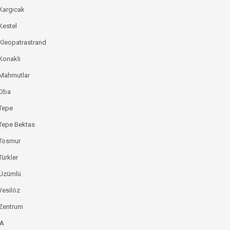
Kargıcak
Kestel
Kleopatrastrand
Konaklı
 Mahmutlar
 Oba
Tepe
Tepe Bektas
 Tosmur
Türkler
 Üzümlü
Yesilöz
Zentrum
YA