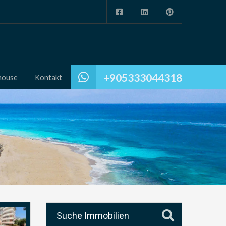
+905333044318
house
Kontakt
Suche Immobilien