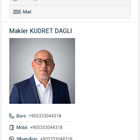
E-Mail
Makler KUDRET DAGLI
Büro :
+905333044318
Mobil :
+905333044318
WhatsApp :
+905333044318