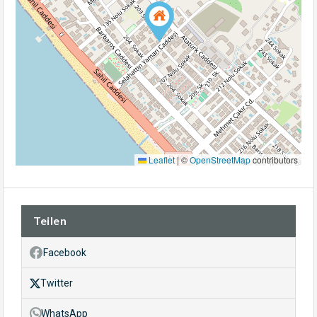
Leaflet
|
©
OpenStreetMap
contributors
Teilen
Facebook
Twitter
WhatsApp