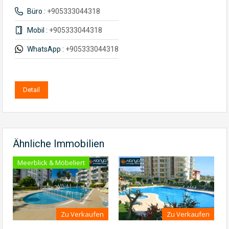
Büro :
+905333044318
Mobil :
+905333044318
WhatsApp :
+905333044318
Detail
Ähnliche Immobilien
Meerblick & Möbeliert
Zu Verkaufen
Zu Verkaufen