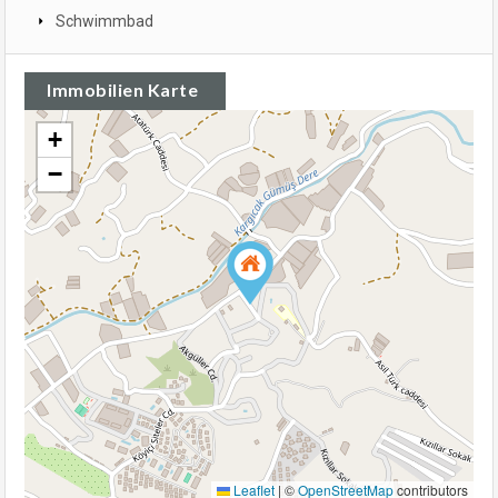
Schwimmbad
Immobilien Karte
+
−
Leaflet
|
©
OpenStreetMap
contributors