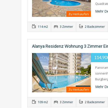
Quadratm
Mehr De
Zu Verkaufen
114 m2
3 Zimmer
2 Badezimmer
Alanya Residenz Wohnung 3 Zimmer Ein
114,9
Panoram
sonnenh
Burgberg
Mehr De
Zu Verkaufen
109 m2
3 Zimmer
2 Badezimmer