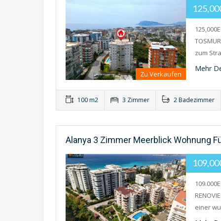
125,0
125,000
TOSMUR 
zum Str
Mehr De
Zu Verkaufen
100 m2
3 Zimmer
2 Badezimmer
Alanya 3 Zimmer Meerblick Wohnung Fü
109,0
109.000
RENOVIER
einer w