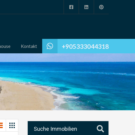
+905333044318
house
Kontakt
Suche Immobilien