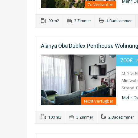
Mehr De
Zu Verkaufen
90 m2
3 Zimmer
1 Badezimmer
Alanya Oba Dublex Penthouse Wohnung
700€
-
CITY ST
Mietwohn
Strand. 
Mehr De
Nicht Verfügbar
100 m2
3 Zimmer
2 Badezimmer