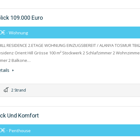
lick 109.000 Euro
00€
- Wohnung
HILL RESIDENCE 2.ETAGE WOHNUNG EINZUGSBEREIT / ALANYA TOSMUR TB6
idenz Orient Hill Grösse 100 m² Stockwerk 2 Schlafzimmer 2 Wohnzimme
mer 2 Balkone…
tails
2 Strand
ck Und Komfort
00€
- Penthouse