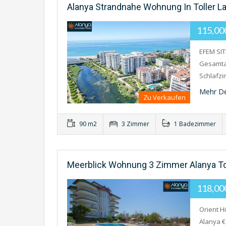
Alanya Strandnahe Wohnung In Toller L
115,0
EFEM SI
Gesamtan
Schlafz
Mehr De
Zu Verkaufen
90 m2
3 Zimmer
1 Badezimmer
Meerblick Wohnung 3 Zimmer Alanya T
118,0
Orient H
Alanya €