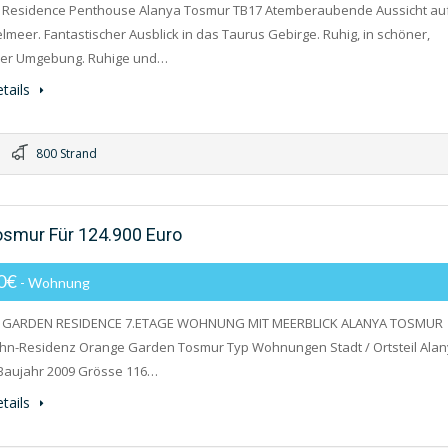
II Residence Penthouse Alanya Tosmur TB17 Atemberaubende Aussicht au
elmeer. Fantastischer Ausblick in das Taurus Gebirge. Ruhig, in schöner,
cher Umgebung. Ruhige und…
tails
800 Strand
smur Für 124.900 Euro
00€
- Wohnung
GARDEN RESIDENCE 7.ETAGE WOHNUNG MIT MEERBLICK ALANYA TOSMUR
hn-Residenz Orange Garden Tosmur Typ Wohnungen Stadt / Ortsteil Ala
Baujahr 2009 Grösse 116…
tails