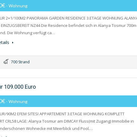
00€
- Wohnung
EUR 2+1/100M2 PANORAMA GARDEN RESIDENCE 3.ETAGE WOHNUNG ALANY
EINZUGSBEREIT NZ44 Die Residence befindet sich in Alanya Tosmur 700m
and. Die Wohnung verfügt ca…
tails
700 Strand
r 109.000 Euro
00€
- Wohnung
EUR/90M2 EFEM SITESI APPARTEMENT 3.ETAGE WOHNUNG KOMPLETT
T CRL58 LAGE: Alanya Tosmur am DIMCAY Fluss(mit Zugang) Immobilie in
underschönen Wohnecke mit Meerblick und Pool.…