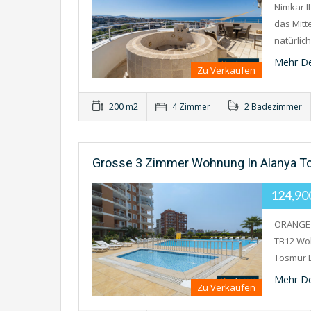
Nimkar 
das Mitt
natürli
Mehr De
Zu Verkaufen
200 m2
4 Zimmer
2 Badezimmer
Grosse 3 Zimmer Wohnung In Alanya To
124,9
ORANGE 
TB12 Wo
Tosmur 
Mehr De
Zu Verkaufen